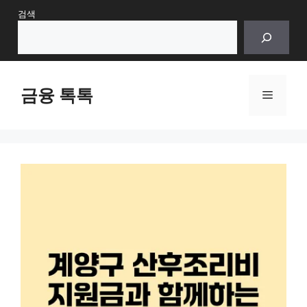
Skip
검색
to
content
금융 톡톡
Menu