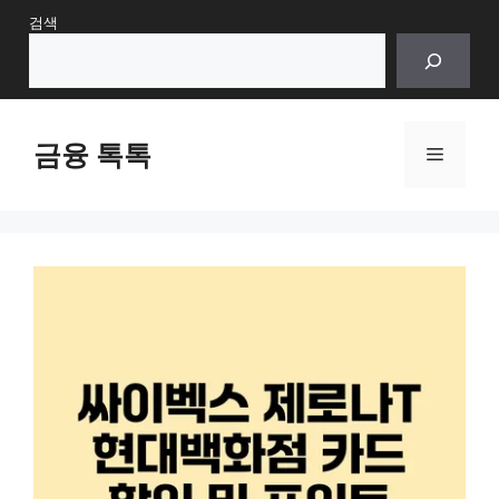
Skip
검색
to
content
금융 톡톡
Menu