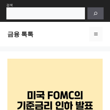
Skip
검색
to
content
금융 톡톡
Menu