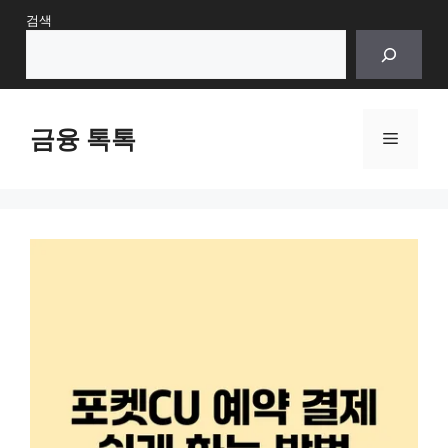
Skip
검색
to
content
금융 톡톡
Menu