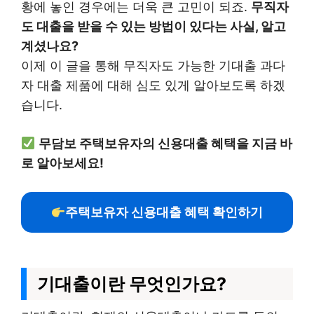
황에 놓인 경우에는 더욱 큰 고민이 되죠.
무직자
도 대출을 받을 수 있는 방법이 있다는 사실, 알고
계셨나요?
이제 이 글을 통해 무직자도 가능한 기대출 과다
자 대출 제품에 대해 심도 있게 알아보도록 하겠
습니다.
무담보 주택보유자의 신용대출 혜택을 지금 바
로 알아보세요!
주택보유자 신용대출 혜택 확인하기
기대출이란 무엇인가요?