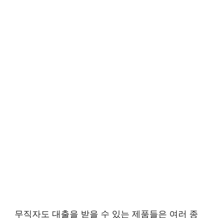
무직자도 대출을 받을 수 있는 제품들은 여러 종