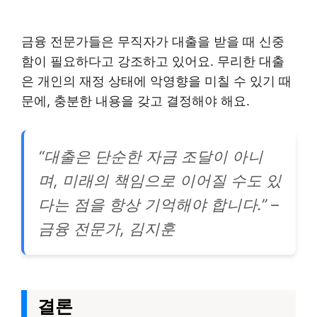
금융 전문가들은 무직자가 대출을 받을 때 신중
함이 필요하다고 강조하고 있어요. 무리한 대출
은 개인의 재정 상태에 악영향을 미칠 수 있기 때
문에, 충분한 내용을 갖고 결정해야 해요.
“대출은 단순한 자금 조달이 아니
며, 미래의 책임으로 이어질 수도 있
다는 점을 항상 기억해야 합니다.” –
금융 전문가, 김지훈
결론