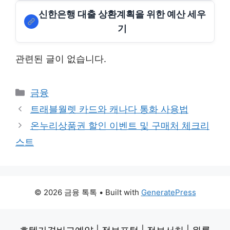
신한은행 대출 상환계획을 위한 예산 세우
기
관련된 글이 없습니다.
Categories
금융
트래블월렛 카드와 캐나다 통화 사용법
온누리상품권 할인 이벤트 및 구매처 체크리
스트
© 2026 금융 톡톡
• Built with
GeneratePress