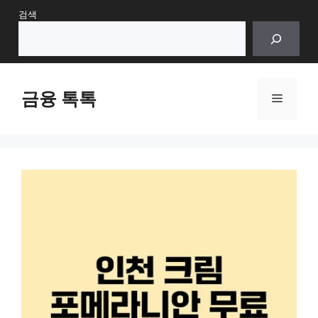
Skip
검색
to
content
금융 톡톡
Menu