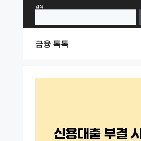
Skip
검색
to
content
금융 톡톡