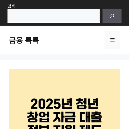
Skip
검색
to
content
금융 톡톡
Menu