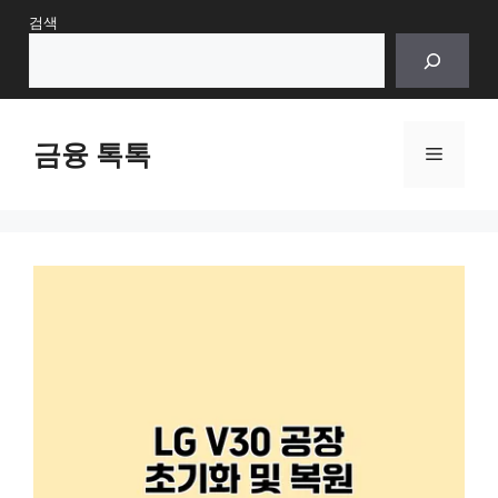
Skip
검색
to
content
금융 톡톡
Menu