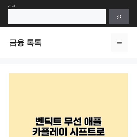
Skip
검색
to
content
금융 톡톡
Menu