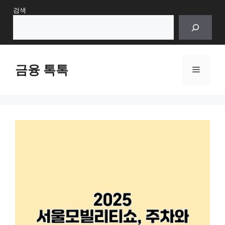
Skip
검색
to
content
금융 톡톡
Menu