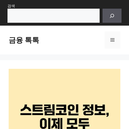
Skip
검색
to
content
금융 톡톡
Menu