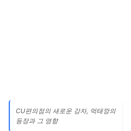
CU편의점의 새로운 강자, 먹태깡의
등장과 그 영향